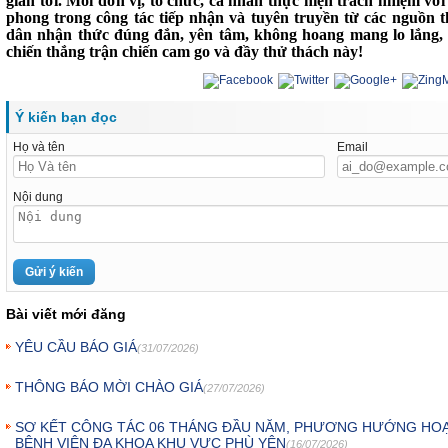
gian tới. Mỗi đơn vị, tổ chức, cá nhân thực hiện trách nhiệm vớ
phong trong công tác tiếp nhận và tuyên truyền từ các nguồn t
dân nhận thức đúng đắn, yên tâm, không hoang mang lo lắng,
chiến thắng trận chiến cam go và đầy thử thách này!
Ý kiến bạn đọc
Họ và tên
Email
Nội dung
Bài viết mới đăng
YÊU CẦU BÁO GIÁ
(31/07/2026)
THÔNG BÁO MỜI CHÀO GIÁ
(27/07/2026)
SƠ KẾT CÔNG TÁC 06 THÁNG ĐẦU NĂM, PHƯƠNG HƯỚNG HOẠ
BỆNH VIỆN ĐA KHOA KHU VỰC PHÙ YÊN
(16/07/2026)