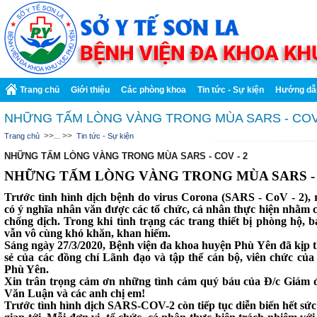
Trang chủ
Giới thiệu
Các phòng khoa
Tin tức - Sự kiện
Hướng dẫ
NHỮNG TẤM LÒNG VÀNG TRONG MÙA SARS - COV 
>>... >>
Trang chủ
Tin tức - Sự kiện
NHỮNG TẤM LÒNG VÀNG TRONG MÙA SARS - COV - 2
NHỮNG TẤM LÒNG VÀNG TRONG MÙA SARS - 
Trước tình hình dịch bệnh do virus Corona (SARS - CoV - 2), r
có ý nghĩa nhân văn được các tổ chức, cá nhân thực hiện nhằm 
chống dịch. Trong khi tình trạng các trang thiết bị phòng hộ, 
vẫn vô cùng khó khăn, khan hiếm.
Sáng ngày 27/3/2020, Bệnh viện đa khoa huyện Phù Yên đã kịp t
sẻ của các đồng chí Lãnh đạo và tập thể cán bộ, viên chức c
Phù Yên.
Xin trân trọng cảm ơn những tình cảm quý báu của Đ/c Giá
Văn Luận và các anh chị em!
Trước tình hình dịch SARS-COV-2 còn tiếp tục diễn biến hết sức