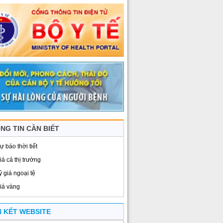
NG TIN CẦN BIẾT
ự báo thời tiết
iá cả thị trường
ỷ giá ngoại tệ
iá vàng
N KẾT WEBSITE