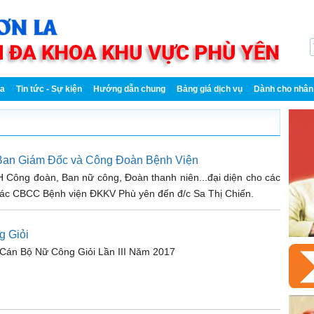
oa
Tin tức - Sự kiện
Hướng dẫn chung
Bảng giá dịch vụ
Dành cho nhân 
Ban Giám Đốc và Công Đoàn Bệnh Viện
 Công đoàn, Ban nữ công, Đoàn thanh niên...đại diện cho các
 các CBCC Bệnh viện ĐKKV Phù yên đến đ/c Sa Thị Chiến.
g Giỏi
 Cán Bộ Nữ Công Giỏi Lần III Năm 2017