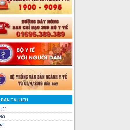
 BẢN TÀI LIỆU
định
văn
ạch