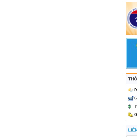
THÔ
D
G
T
G
LIÊ