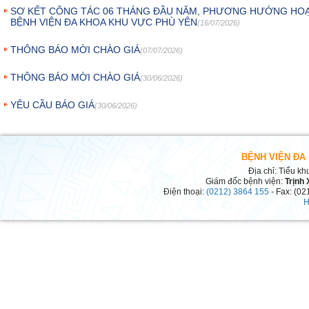
SƠ KẾT CÔNG TÁC 06 THÁNG ĐẦU NĂM, PHƯƠNG HƯỚNG HOẠ
BỆNH VIỆN ĐA KHOA KHU VỰC PHÙ YÊN
(16/07/2026)
THÔNG BÁO MỜI CHÀO GIÁ
(07/07/2026)
THÔNG BÁO MỜI CHÀO GIÁ
(30/06/2026)
YÊU CẦU BÁO GIÁ
(30/06/2026)
BỆNH VIỆN ĐA
Địa chỉ: Tiểu kh
Giám đốc bệnh viện:
Trịnh
Điện thoại:
(0212) 3864 155
- Fax: (02
H