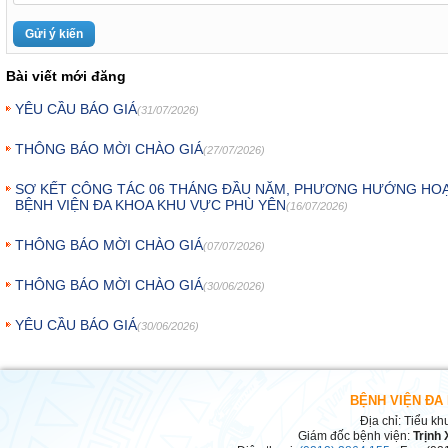
Bài viết mới đăng
YÊU CẦU BÁO GIÁ
(31/07/2026)
THÔNG BÁO MỜI CHÀO GIÁ
(27/07/2026)
SƠ KẾT CÔNG TÁC 06 THÁNG ĐẦU NĂM, PHƯƠNG HƯỚNG HOẠ
BỆNH VIỆN ĐA KHOA KHU VỰC PHÙ YÊN
(16/07/2026)
THÔNG BÁO MỜI CHÀO GIÁ
(07/07/2026)
THÔNG BÁO MỜI CHÀO GIÁ
(30/06/2026)
YÊU CẦU BÁO GIÁ
(30/06/2026)
BỆNH VIỆN ĐA
Địa chỉ: Tiểu kh
Giám đốc bệnh viện:
Trịnh