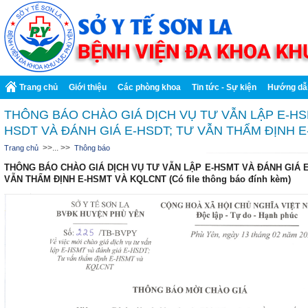
Trang chủ
Giới thiệu
Các phòng khoa
Tin tức - Sự kiện
Hướng dẫ
THÔNG BÁO CHÀO GIÁ DỊCH VỤ TƯ VẪN LẬP E-HS
HSDT VÀ ĐÁNH GIÁ E-HSDT; TƯ VẪN THẨM ĐỊNH 
>>... >>
Trang chủ
Thông báo
THÔNG BÁO CHÀO GIÁ DỊCH VỤ TƯ VẪN LẬP E-HSMT VÀ ĐÁNH GIÁ E
VẪN THẨM ĐỊNH E-HSMT VÀ KQLCNT (Có file thông báo đính kèm)