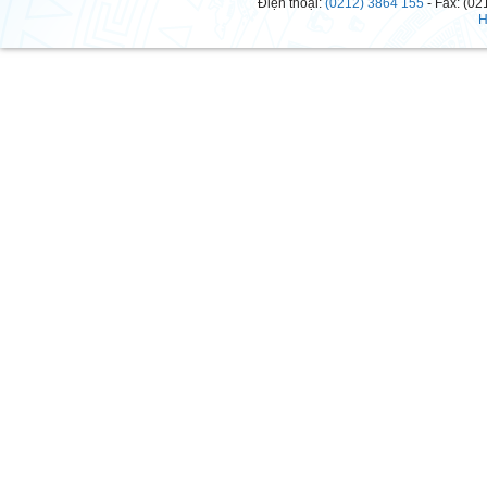
Điện thoại:
(0212) 3864 155
- Fax: (02
H