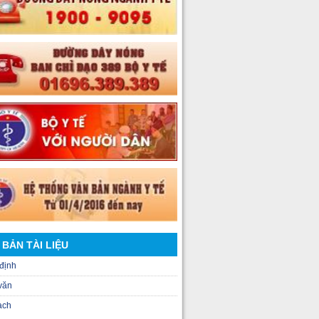
 BẢN TÀI LIỆU
định
văn
ạch