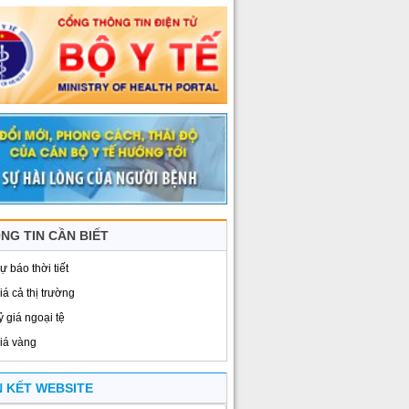
NG TIN CẦN BIẾT
ự báo thời tiết
iá cả thị trường
ỷ giá ngoại tệ
iá vàng
N KẾT WEBSITE