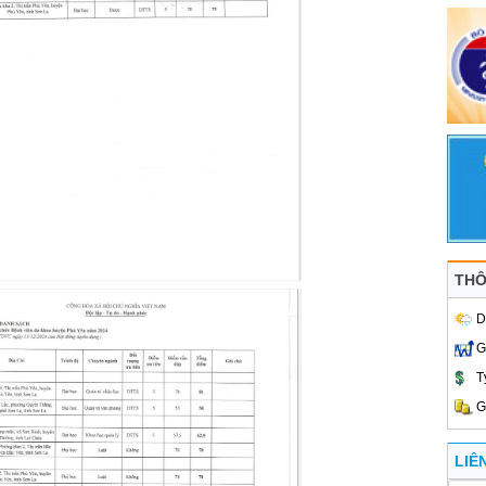
THÔ
D
G
T
G
LIÊ