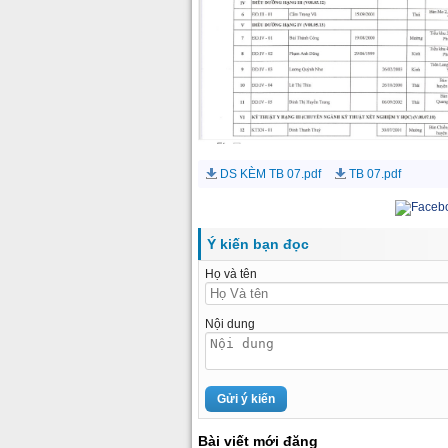
DS KÈM TB 07.pdf
TB 07.pdf
Ý kiến bạn đọc
Họ và tên
Nội dung
Bài viết mới đăng