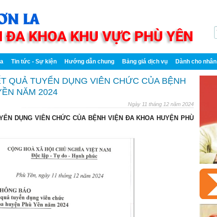
oa
Tin tức - Sự kiện
Hướng dẫn chung
Bảng giá dịch vụ
Dành cho nhân 
T QUẢ TUYỂN DỤNG VIÊN CHỨC CỦA BỆNH
YỀN NĂM 2024
Ngày 11 tháng 12 năm 2024
YỂN DỤNG VIÊN CHỨC CỦA BỆNH VIỆN ĐA KHOA HUYỆN PHÙ