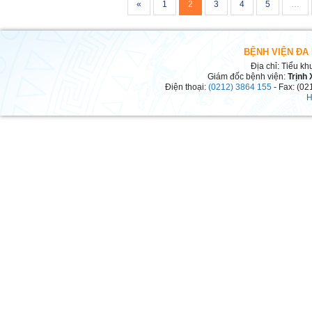
«
1
2
3
4
5
…
BỆNH VIỆN ĐA
Địa chỉ: Tiểu kh
Giám đốc bệnh viện:
Trịnh
Điện thoại:
(0212) 3864 155
- Fax: (02
H