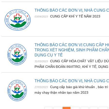
THÔNG BÁO CÁC ĐƠN VỊ, NHÀ CUNG C
CUNG CẤP KHÍ Y TẾ NĂM 2023
03/04/2023
THÔNG BÁO CÁC ĐƠN VỊ CUNG CẤP H
TRONG XÉT NGHIỆM, SINH PHẨM CHẨN 
DỤNG CỤ Y TẾ
CUNG CẤP HÓA CHẤT VẬT LIỆU DÙ
31/03/2023
PHẨM CHẨN ĐOÁN INVITRO, KHÍ Y TẾ, DỤNG
THÔNG BÁO CÁC ĐƠN VỊ, NHÀ CUNG 
Cung cấp báo giá khử khuẩn , bảo trì 
27/03/2023
máy chạy thận nhân tạo năm 2023