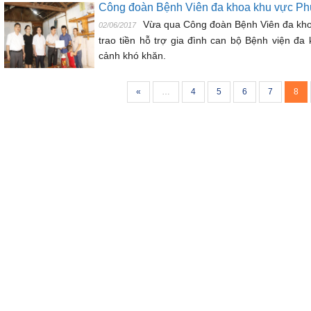
Công đoàn Bệnh Viên đa khoa khu vực Ph
Vừa qua Công đoàn Bệnh Viên đa kho
02/06/2017
trao tiền hỗ trợ gia đình can bộ Bệnh viện đ
cảnh khó khăn.
«
…
4
5
6
7
8